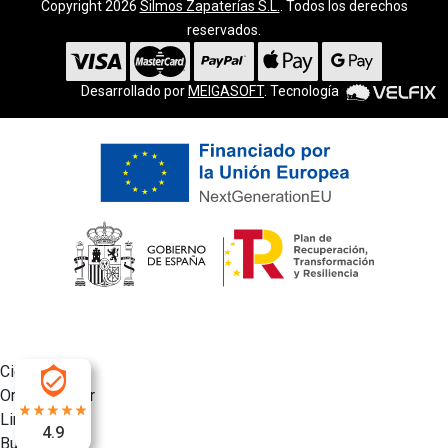
Copyright 2026
Silmos Zapaterías S.L.
. Todos los derechos
reservados.
Desarrollado por
MEIGASOFT
. Tecnología
Cierra
Ordenado por
Limpiar
4.9
Buscar