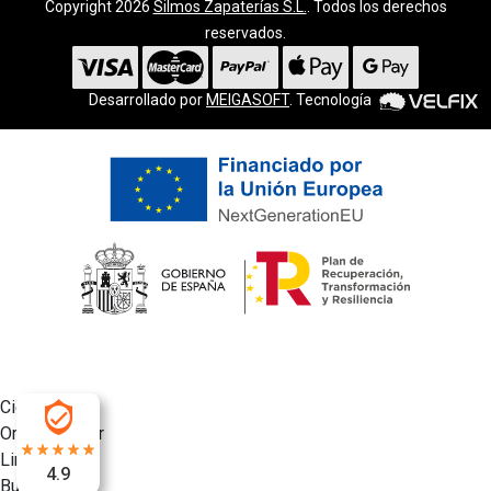
Copyright 2026
Silmos Zapaterías S.L.
. Todos los derechos
reservados.
Desarrollado por
MEIGASOFT
. Tecnología
Cierra
Ordenado por
Limpiar
4.9
Buscar