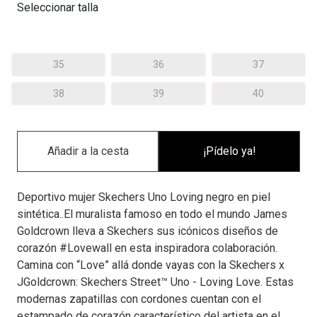
Seleccionar talla
35
36
37
38
39
40
¡Pídelo ya!
Deportivo mujer Skechers Uno Loving negro en piel
sintética..El muralista famoso en todo el mundo James
Goldcrown lleva a Skechers sus icónicos diseños de
corazón #Lovewall en esta inspiradora colaboración.
Camina con “Love” allá donde vayas con la Skechers x
JGoldcrown: Skechers Street™ Uno - Loving Love. Estas
modernas zapatillas con cordones cuentan con el
estampado de corazón característico del artista en el