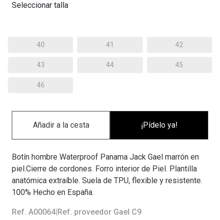
Seleccionar talla
40
41
42
43
44
45
46
¡Pídelo ya!
Botín hombre Waterproof Panama Jack Gael marrón en
piel.Cierre de cordones. Forro interior de Piel. Plantilla
anatómica extraíble. Suela de TPU, flexible y resistente.
100% Hecho en España.
Ref. A00064
|
Ref. proveedor Gael C9