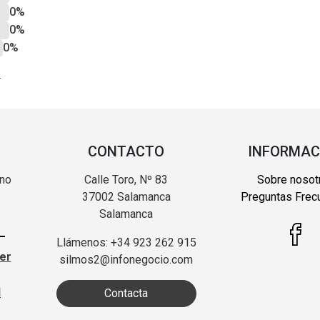
0%
0%
0%
?
CONTACTO
INFORMAC
 no
Calle Toro, Nº 83
Sobre nosot
37002 Salamanca
Preguntas Frec
Salamanca
Llámenos: +34 923 262 915
ter
silmos2@infonegocio.com
d
Contacta