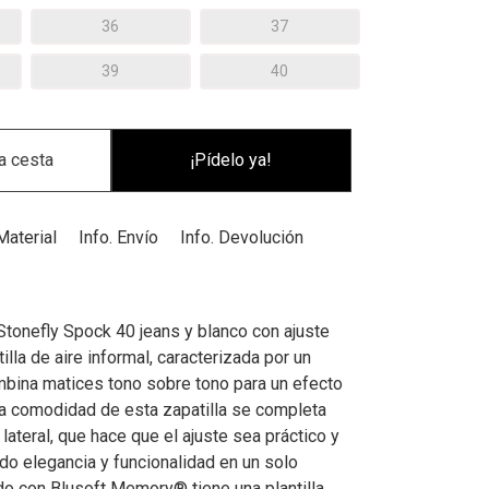
36
37
39
40
¡Pídelo ya!
Material
Info. Envío
Info. Devolución
Stonefly Spock 40 jeans y blanco con ajuste
tilla de aire informal, caracterizada por un
bina matices tono sobre tono para un efecto
 La comodidad de esta zapatilla se completa
 lateral, que hace que el ajuste sea práctico y
do elegancia y funcionalidad en un solo
do con Blusoft Memory® tiene una plantilla