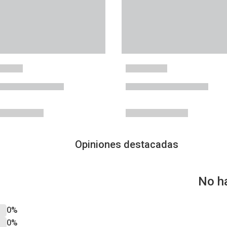
Opiniones destacadas
No h
0%
0%