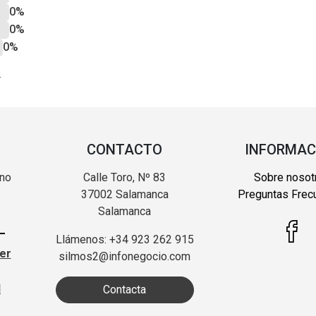
0%
0%
0%
?
CONTACTO
INFORMAC
 no
Calle Toro, Nº 83
Sobre nosot
37002 Salamanca
Preguntas Frec
Salamanca
Llámenos: +34 923 262 915
ter
silmos2@infonegocio.com
d
Contacta