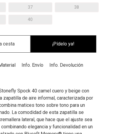
37
38
40
¡Pídelo ya!
Material
Info. Envío
Info. Devolución
Stonefly Spock 40 camel cuero y beige con
na zapatilla de aire informal, caracterizada por
combina matices tono sobre tono para un
inado. La comodidad de esta zapatilla se
remallera lateral, que hace que el ajuste sea
o, combinando elegancia y funcionalidad en un
calzado con Blusoft Memory® tiene una