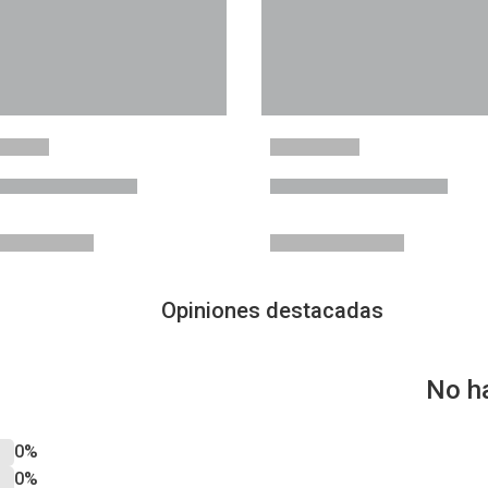
Opiniones destacadas
No h
0%
0%