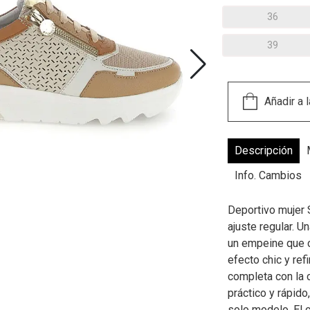
36
39
Descripción
Info. Cambios
Deportivo mujer 
ajuste regular. U
un empeine que 
efecto chic y ref
completa con la c
práctico y rápid
solo modelo. El 