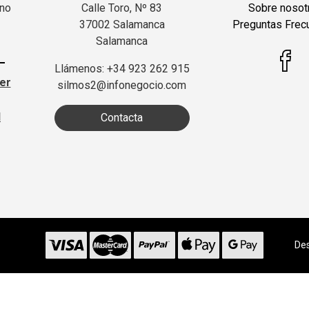
 no
Calle Toro, Nº 83
Sobre nosot
37002 Salamanca
Preguntas Frec
Salamanca
Llámenos: +34 923 262 915
ter
silmos2@infonegocio.com
d
Contacta
Des