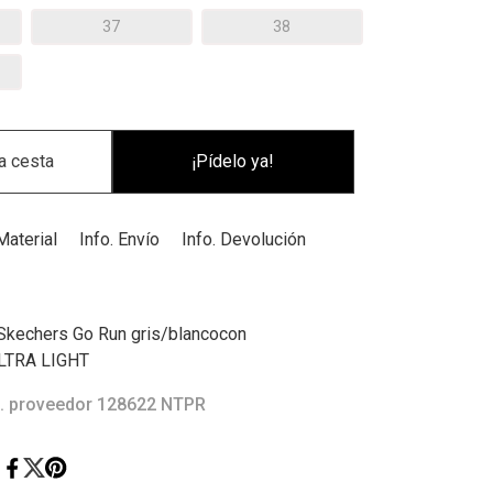
37
38
¡Pídelo ya!
Material
Info. Envío
Info. Devolución
 Skechers Go Run gris/blancocon
ULTRA LIGHT
. proveedor 128622 NTPR