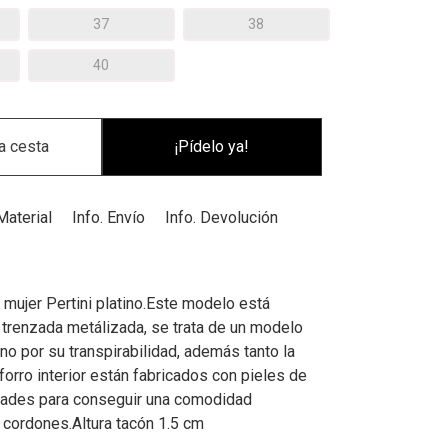
37
38
40
¡Pídelo ya!
Material
Info. Envío
Info. Devolución
mujer Pertini platino.Este modelo está
l trenzada metálizada, se trata de un modelo
ano por su transpirabilidad, además tanto la
 forro interior están fabricados con pieles de
dades para conseguir una comodidad
 cordones.Altura tacón 1.5 cm