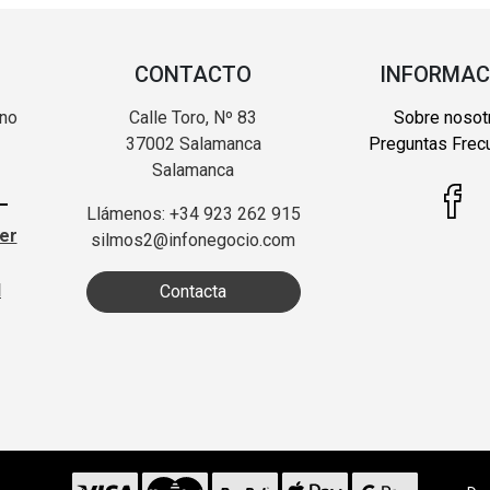
CONTACTO
INFORMAC
 no
Calle Toro, Nº 83
Sobre nosot
37002 Salamanca
Preguntas Frec
Salamanca
Llámenos: +34 923 262 915
ter
silmos2@infonegocio.com
d
Contacta