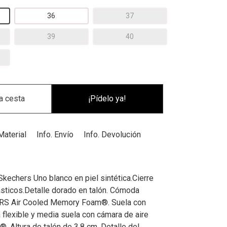
36
37
39
40
¡Pídelo ya!
Material
Info. Envío
Info. Devolución
Skechers Uno blanco en piel sintética.Cierre
sticos.Detalle dorado en talón. Cómoda
ERS Air Cooled Memory Foam®. Suela con
 flexible y media suela con cámara de aire
®. Altura de talón de 3,8 cm. Detalle del