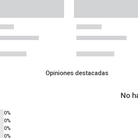
Opiniones destacadas
No h
0%
0%
0%
0%