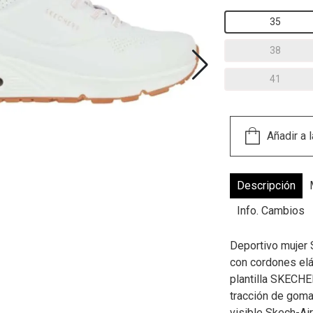
35
38
41
Descripción
Info. Cambios
Deportivo mujer 
con cordones elá
plantilla SKECH
tracción de goma
visible Skech-Air