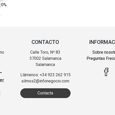
0%
?
CONTACTO
INFORMAC
 no
Calle Toro, Nº 83
Sobre nosot
37002 Salamanca
Preguntas Frec
Salamanca
Llámenos: +34 923 262 915
ter
silmos2@infonegocio.com
d
Contacta