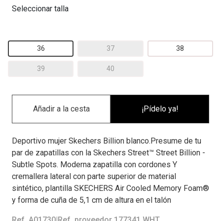
Seleccionar talla
36
37
38
39
40
¡Pídelo ya!
Deportivo mujer Skechers Billion blanco.Presume de tu
par de zapatillas con la Skechers Street™ Street Billion -
Subtle Spots. Moderna zapatilla con cordones Y
cremallera lateral con parte superior de material
sintético, plantilla SKECHERS Air Cooled Memory Foam®
y forma de cuña de 5,1 cm de altura en el talón
Ref. A01730
|
Ref. proveedor 177341 WHT