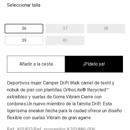
Seleccionar talla
36
37
38
39
40
¡Pídelo ya!
Deportivos mujer Camper Drift Walk camel de textil y
nobuk de piel con plantillas OrthoLite® Recycled™
extraíbles y suelas de Goma Vibram.Cierre con
cordones.Un nuevo miembro de la familia Drift. Esta
ligerísima sneaker hecha para la ciudad ofrece un diseño
flexible con suelas Vibram de gran agarre.
Ref. A01833
|
Ref. proveedor K201886-006