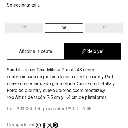
Seleccionar talla
37
38
39
¡Pídelo ya!
Sandalia mujer Chie Mihara Parlota 48 cuero
confeccionada en piel con lámina efecto charol y Piel
suave con estampado geométrico .Cierre con hebilla y
Forro de piel muy suave.Colores cuero,mostaza,y
rojo.Altura de tacón: 7,5 cm y 1,4 cm de plataforma
Ref. A01934
|
Ref. proveedor PARLOTA 48
Compartir en: