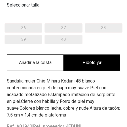
Seleccionar talla
36
37
38
39
40
¡Pídelo ya!
Sandalia mujer Chie Mihara Keduni 48 blanco
confeccionada en piel de napa muy suave.Piel con
acabado metalizado.Estampado imitación de serpiente
en piel.Cierre con hebilla y Forro de piel muy
suave.Colores blanco leche, cobre y nude.Altura de tacón:
7,5 cm y 1,4 cm de plataforma
Ref. A01940
|
Ref. proveedor KEDUNI