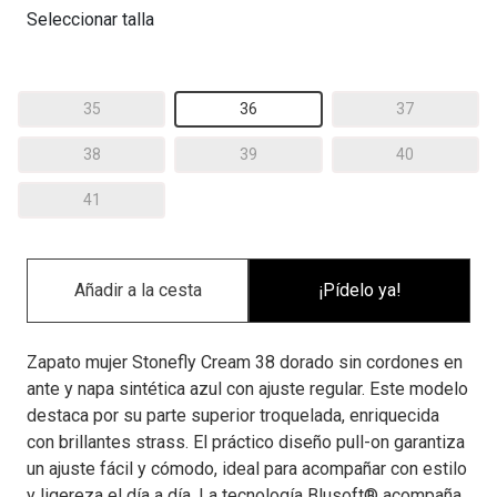
Seleccionar talla
35
36
37
38
39
40
41
¡Pídelo ya!
Zapato mujer Stonefly Cream 38 dorado sin cordones en
ante y napa sintética azul con ajuste regular. Este modelo
destaca por su parte superior troquelada, enriquecida
con brillantes strass. El práctico diseño pull-on garantiza
un ajuste fácil y cómodo, ideal para acompañar con estilo
y ligereza el día a día. La tecnología Blusoft® acompaña