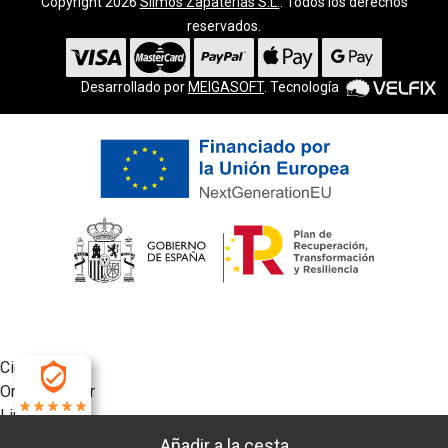
Copyright 2026
Silmos Zapaterías S.L.
. Todos los derechos
reservados.
Desarrollado por
MEIGASOFT
. Tecnología
Cierra
Ordenado por
Limpiar
4.9
Buscar