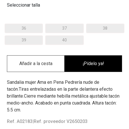
Seleccionar talla
36
37
38
39
40
¡Pídelo ya!
Sandalia mujer Ama en Pena Pedrería nude de
tacón.Tiras entrelazadas en la parte delantera efecto
brillante.Cierre mediante hebilla metálica ajustable.tacón
medio-ancho. Acabado en punta cuadrada. Altura tacón:
5.5 cm.
Ref. A02183
|
Ref. proveedor V2650203