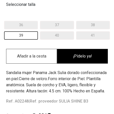
Seleccionar talla
36
37
38
39
40
41
¡Pídelo ya!
Sandalia mujer Panama Jack Sulia dorado confeccionada
en piel.Cierre de velcro.Forro interior de Piel. Plantilla
anatómica. Suela de corcho y EVA, ligero, flexible y
resistente. Altura tacón: 4.5 cm. 100% Hecho en España.
Ref. A02248
|
Ref. proveedor SULIA SHINE B3