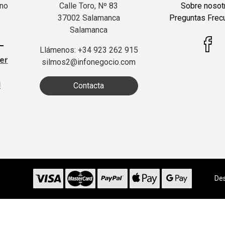
 no
Calle Toro, Nº 83
Sobre nosot
37002 Salamanca
Preguntas Frec
Salamanca
Llámenos: +34 923 262 915
ter
silmos2@infonegocio.com
d
Contacta
Des