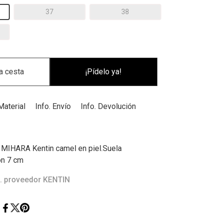
37
38
¡Pídelo ya!
Material
Info. Envío
Info. Devolución
 MIHARA Kentin camel en piel.Suela
ón 7 cm
. proveedor KENTIN