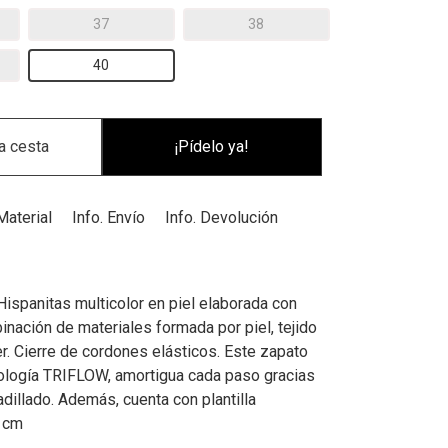
37
38
40
¡Pídelo ya!
Material
Info. Envío
Info. Devolución
Hispanitas multicolor en piel elaborada con
inación de materiales formada por piel, tejido
ter. Cierre de cordones elásticos. Este zapato
nología TRIFLOW, amortigua cada paso gracias
adillado. Además, cuenta con plantilla
5 cm