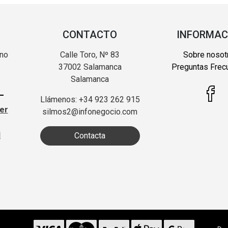
CONTACTO
INFORMAC
 no
Calle Toro, Nº 83
Sobre nosot
37002 Salamanca
Preguntas Frec
Salamanca
Llámenos: +34 923 262 915
ter
silmos2@infonegocio.com
d
Contacta