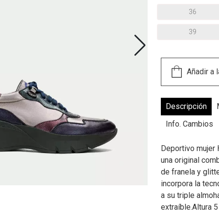
36
39
Descripción
Info. Cambios
Deportivo mujer 
una original comb
de franela y glit
incorpora la tec
a su triple almoh
extraíble.Altura 