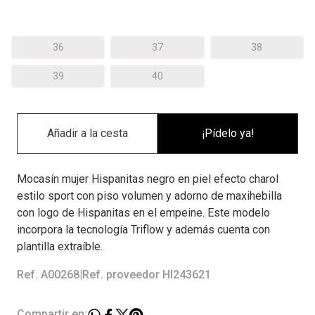
36
37
38
39
40
¡Pídelo ya!
Mocasín mujer Hispanitas negro en piel efecto charol
estilo sport con piso volumen y adorno de maxihebilla
con logo de Hispanitas en el empeine. Este modelo
incorpora la tecnología Triflow y además cuenta con
plantilla extraíble.
Ref. A00268
|
Ref. proveedor HI243621
Compartir en: