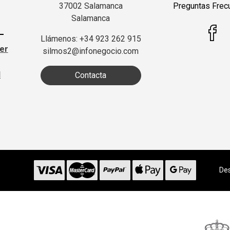
37002 Salamanca
Preguntas Frec
Salamanca
Llámenos: +34 923 262 915
ter
silmos2@infonegocio.com
d
Contacta
Des