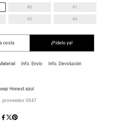
40
41
43
44
¡Pídelo ya!
Material
Info. Envío
Info. Devolución
eep Honest azul
. proveedor 0347