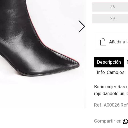
36
39
Descripción
Info. Cambios
Botín mujer Ras n
rojo dandole un l
Ref. A00026
|
Ref
Compartir en: