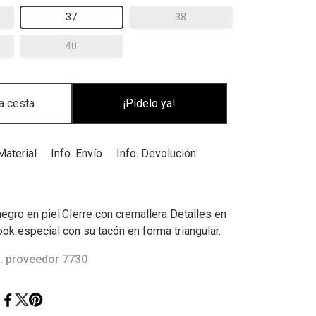
37
38
40
¡Pídelo ya!
Material
Info. Envío
Info. Devolución
egro en piel.CIerre con cremallera Detalles en
ook especial con su tacón en forma triangular.
. proveedor 7730