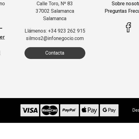
 no
Calle Toro, Nº 83
Sobre nosot
37002 Salamanca
Preguntas Frec
Salamanca
Llámenos: +34 923 262 915
ter
silmos2@infonegocio.com
d
Contacta
Des