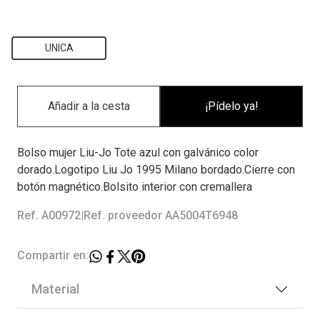
UNICA
¡Pídelo ya!
Bolso mujer Liu-Jo Tote azul con galvánico color
dorado.Logotipo Liu Jo 1995 Milano bordado.Cierre con
botón magnético.Bolsito interior con cremallera
Ref. A00972
|
Ref. proveedor AA5004T6948
Compartir en:
Material