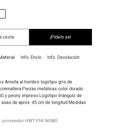
¡Pídelo ya!
Material
Info. Envío
Info. Devolución
s Arnella al hombro logotipo gris de
n cremallera.Piezas metálicas color dorado
4G y peony impreso.Logotipo triángulo de
s asas de aprox. 45 cm de longitud.Medidas
. proveedor HWTV94 96080