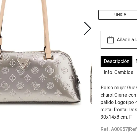
UNICA
Descripción
Info. Cambios
Bolso mujer Gues
charol.Cierre co
pálido.Logotipo 
metal frontal.Do
30x14x8 cm. F
Ref. A00957
|
Ref