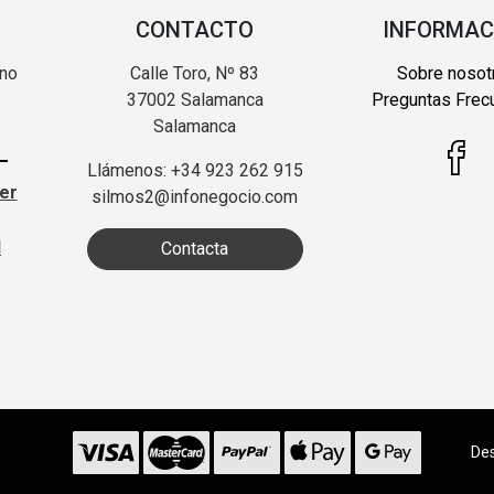
CONTACTO
INFORMAC
 no
Calle Toro, Nº 83
Sobre nosot
37002 Salamanca
Preguntas Frec
Salamanca
Llámenos: +34 923 262 915
ter
silmos2@infonegocio.com
d
Contacta
Des