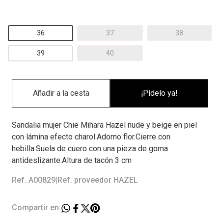
36
37
38
39
40
¡Pídelo ya!
Sandalia mujer Chie Mihara Hazel nude y beige en piel
con lámina efecto charol.Adorno flor.Cierre con
hebilla.Suela de cuero con una pieza de goma
antideslizante.Altura de tacón 3 cm
Ref. A00829
|
Ref. proveedor HAZEL
Compartir en: