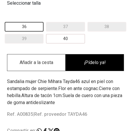
Seleccionar talla
36
37
38
39
40
¡Pídelo ya!
Sandalia mujer Chie Mihara Tayda46 azul en piel con
estampado de serpiente.Flor en ante cognac.Cierre con
hebilla.Altura de tacón 1cm.Suela de cuero con una pieza
de goma antideslizante
Ref. A00835
|
Ref. proveedor TAYDA46
Compartir en: