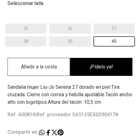
Seleccionar talla
35
36
37
38
39
40
¡Pídelo ya!
Sandalia mujer Liu-Jo Serena 27 dorado en piel.Tira
cruzada. Cierre con correa y hebilla ajustable.Tacón ancho
alto con logotipos.Altura del tacón: 10,5 cm
Ref. A00816
|
Ref. proveedor SA5135EX02904178
Compartir en: