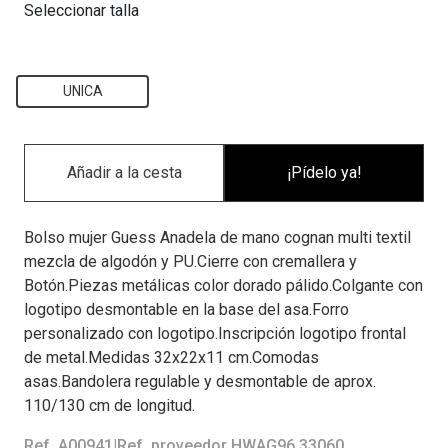
Seleccionar talla
UNICA
¡Pídelo ya!
Bolso mujer Guess Anadela de mano cognan multi textil
mezcla de algodón y PU.Cierre con cremallera y
Botón.Piezas metálicas color dorado pálido.Colgante con
logotipo desmontable en la base del asa.Forro
personalizado con logotipo.Inscripción logotipo frontal
de metal.Medidas 32x22x11 cm.Comodas
asas.Bandolera regulable y desmontable de aprox.
110/130 cm de longitud.
Ref. A00941
|
Ref. proveedor HWAG96 33060