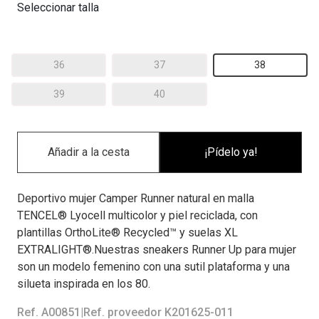
Seleccionar talla
36
37
38
39
40
¡Pídelo ya!
Deportivo mujer Camper Runner natural en malla
TENCEL® Lyocell multicolor y piel reciclada, con
plantillas OrthoLite® Recycled™ y suelas XL
EXTRALIGHT®.Nuestras sneakers Runner Up para mujer
son un modelo femenino con una sutil plataforma y una
silueta inspirada en los 80.
Ref. A00851
|
Ref. proveedor K201625-011