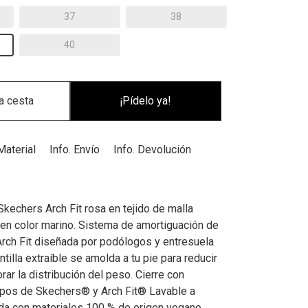
37
38
40
¡Pídelo ya!
Material
Info. Envío
Info. Devolución
Skechers Arch Fit rosa en tejido de malla
 en color marino. Sistema de amortiguación de
Arch Fit diseñada por podólogos y entresuela
ntilla extraíble se amolda a tu pie para reducir
rar la distribución del peso. Cierre con
ipos de Skechers® y Arch Fit® Lavable a
da con materiales 100 % de origen vegano.