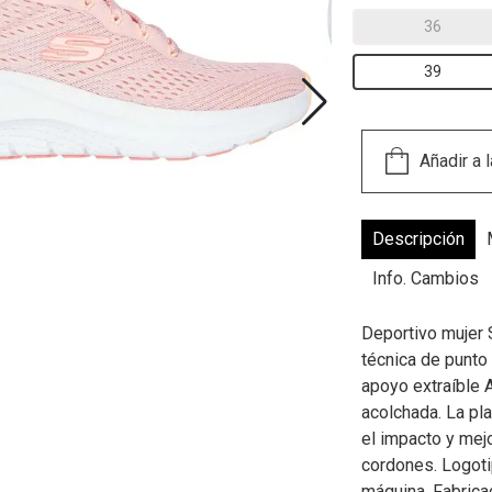
36
39
Descripción
Info. Cambios
Deportivo mujer 
técnica de punto
apoyo extraíble 
acolchada. La pla
el impacto y mejo
cordones. Logot
máquina. Fabrica