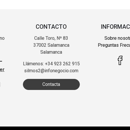
CONTACTO
INFORMAC
 no
Calle Toro, Nº 83
Sobre nosot
37002 Salamanca
Preguntas Frec
Salamanca
Llámenos: +34 923 262 915
ter
silmos2@infonegocio.com
d
Contacta