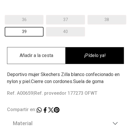
36
37
38
39
40
¡Pídelo ya!
Deportivo mujer Skechers Zilla blanco confecionado en
nylon y piel.Cierre con cordones.Suela de goma
Ref. A00659
|
Ref. proveedor 177273 OFWT
Compartir en:
Material