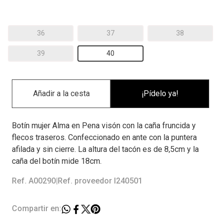
36
37
38
39
40
¡Pídelo ya!
Botín mujer Alma en Pena visón con la caña fruncida y
flecos traseros. Confeccionado en ante con la puntera
afilada y sin cierre. La altura del tacón es de 8,5cm y la
caña del botín mide 18cm.
Ref. A00290
|
Ref. proveedor I240501
Compartir en: