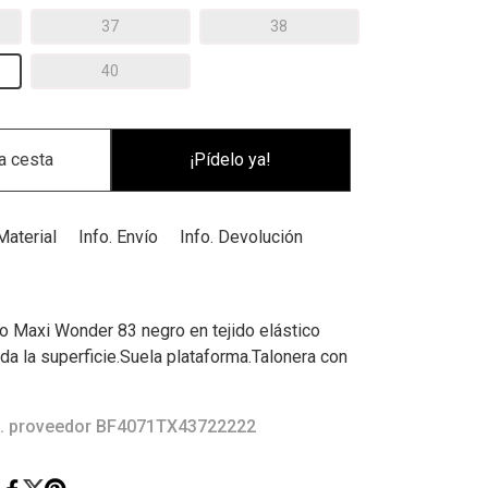
37
38
40
¡Pídelo ya!
Material
Info. Envío
Info. Devolución
Jo Maxi Wonder 83 negro en tejido elástico
da la superficie.Suela plataforma.Talonera con
. proveedor BF4071TX43722222