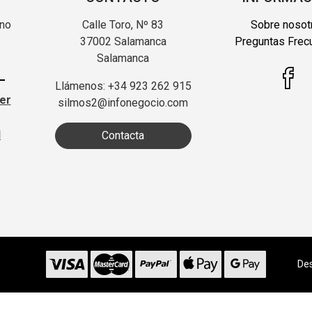
 no
Calle Toro, Nº 83
Sobre nosot
37002 Salamanca
Preguntas Frec
Salamanca
Llámenos: +34 923 262 915
ter
silmos2@infonegocio.com
d
Contacta
Des