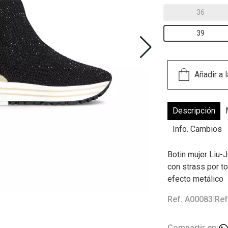
36
39
Descripción
Info. Cambios
Botin mujer Liu-
con strass por to
efecto metálico
Ref. A00083
|
Ref
Compartir en: