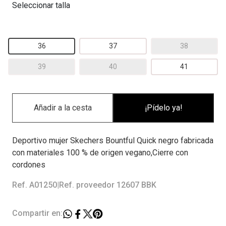
Seleccionar talla
36
37
38
39
40
41
¡Pídelo ya!
Deportivo mujer Skechers Bountful Quick negro fabricada
con materiales 100 % de origen vegano,Cierre con
cordones
Ref. A01250
|
Ref. proveedor 12607 BBK
Compartir en: