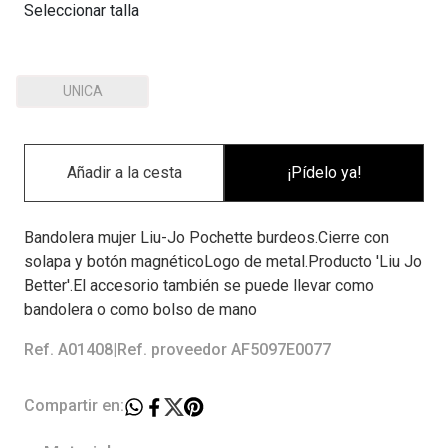
Seleccionar talla
UNICA
¡Pídelo ya!
Bandolera mujer Liu-Jo Pochette burdeos.Cierre con
solapa y botón magnéticoLogo de metal.Producto 'Liu Jo
Better'.El accesorio también se puede llevar como
bandolera o como bolso de mano
Ref. A01408
|
Ref. proveedor AF5097E0077
Compartir en: