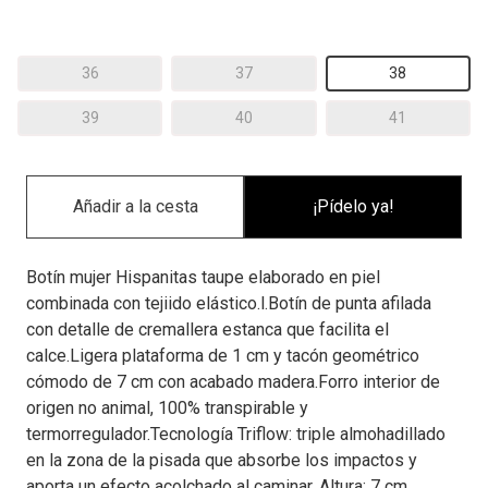
36
37
38
39
40
41
¡Pídelo ya!
Botín mujer Hispanitas taupe elaborado en piel
combinada con tejiido elástico.l.Botín de punta afilada
con detalle de cremallera estanca que facilita el
calce.Ligera plataforma de 1 cm y tacón geométrico
cómodo de 7 cm con acabado madera.Forro interior de
origen no animal, 100% transpirable y
termorregulador.Tecnología Triflow: triple almohadillado
en la zona de la pisada que absorbe los impactos y
aporta un efecto acolchado al caminar. Altura: 7 cm.