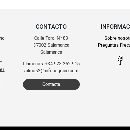
CONTACTO
INFORMAC
 no
Calle Toro, Nº 83
Sobre nosot
37002 Salamanca
Preguntas Frec
Salamanca
Llámenos: +34 923 262 915
ter
silmos2@infonegocio.com
d
Contacta