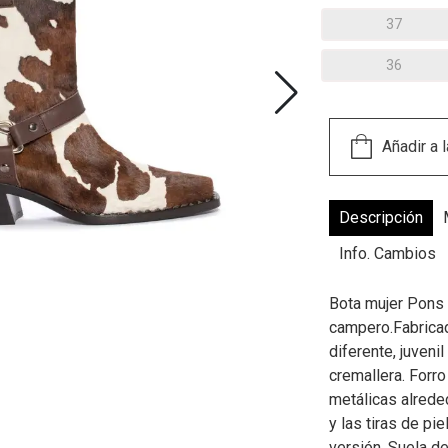
37
36
Descripción
Info. Cambios
Bota mujer Pons 
campero.Fabricad
diferente, juveni
cremallera. Forro
metálicas alreded
y las tiras de pie
versión. Suela d