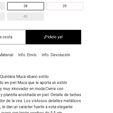
38
39
40
¡Pídelo ya!
Material
Info. Envío
Info. Devolución
Quintana Muca ebano estilo
o en piel Muca que le aporta un estilo
l y muy innovador en moda.Cierre con
 y plantilla acolchada en piel. Detalle de tachas
or de la vira. Los vistosos detalles metálicos
l, le dan un carácter fuerte a esta elegante
e cuero con tacón cowboy de 5,5 cm.