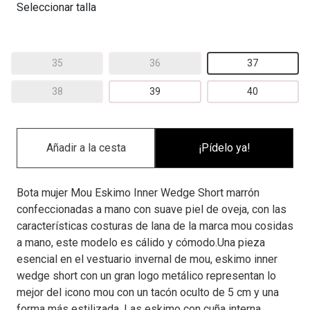
Seleccionar talla
35
36
37
38
39
40
¡Pídelo ya!
Bota mujer Mou Eskimo Inner Wedge Short marrón
confeccionadas a mano con suave piel de oveja, con las
características costuras de lana de la marca mou cosidas
a mano, este modelo es cálido y cómodo.Una pieza
esencial en el vestuario invernal de mou, eskimo inner
wedge short con un gran logo metálico representan lo
mejor del icono mou con un tacón oculto de 5 cm y una
forma más estilizada. Las eskimo con cuña interna