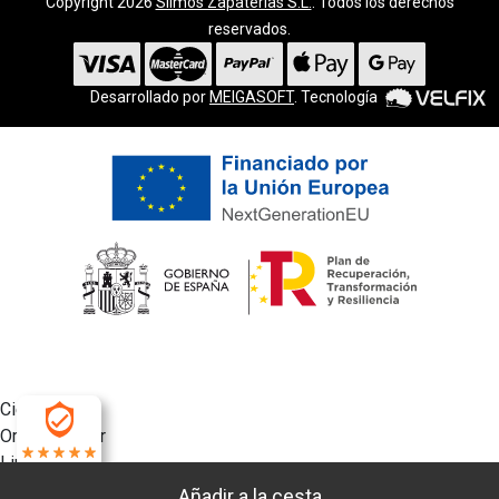
Copyright 2026
Silmos Zapaterías S.L.
. Todos los derechos
reservados.
Desarrollado por
MEIGASOFT
. Tecnología
Cierra
Ordenado por
Limpiar
4.9
Buscar