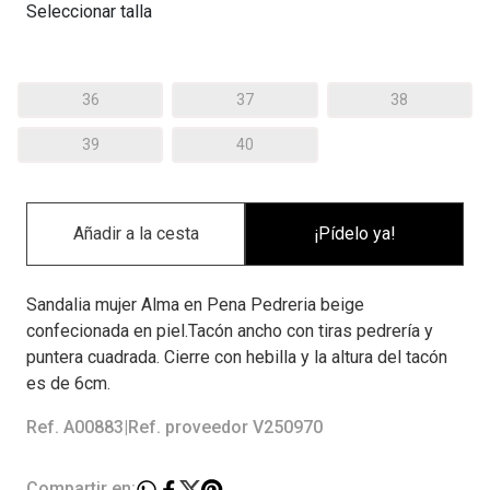
Seleccionar talla
36
37
38
39
40
¡Pídelo ya!
Sandalia mujer Alma en Pena Pedreria beige
confecionada en piel.Tacón ancho con tiras pedrería y
puntera cuadrada. Cierre con hebilla y la altura del tacón
es de 6cm.
Ref. A00883
|
Ref. proveedor V250970
Compartir en: