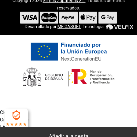
Copyright 2026
Silmos Zapaterías S.L.
. Todos los derechos
reservados.
Desarrollado por
MEIGASOFT
. Tecnología
Cierra
Ordenado por
Limpiar
4.9
Buscar