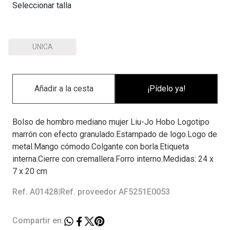
Seleccionar talla
UNICA
¡Pídelo ya!
Bolso de hombro mediano mujer Liu-Jo Hobo Logotipo
marrón con efecto granulado.Estampado de logo.Logo de
metal.Mango cómodo.Colgante con borla.Etiqueta
interna.Cierre con cremallera.Forro interno.Medidas: 24 x
7 x 20 cm
Ref. A01428
|
Ref. proveedor AF5251E0053
Compartir en: